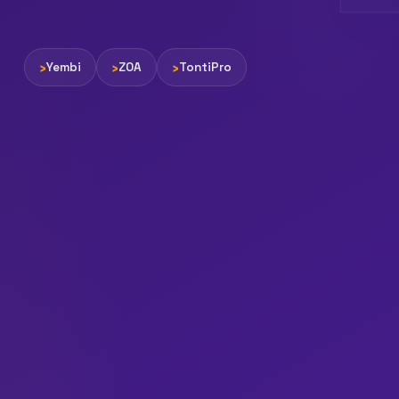
Yembi
ZOA
TontiPro