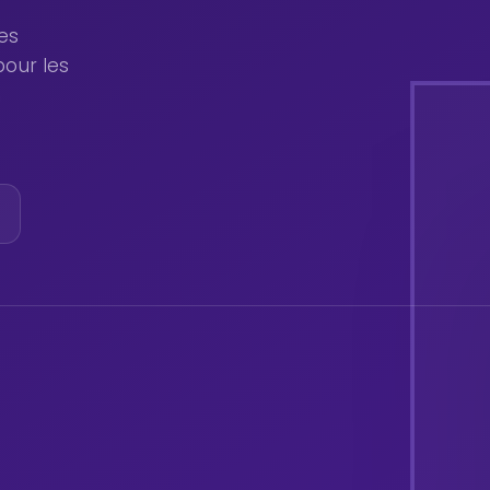
es
pour les
n