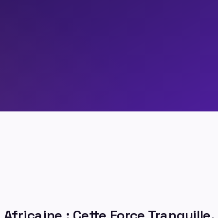
FLEXIONS
DIASOIRA
Africaine : Cette Force Tranquille.