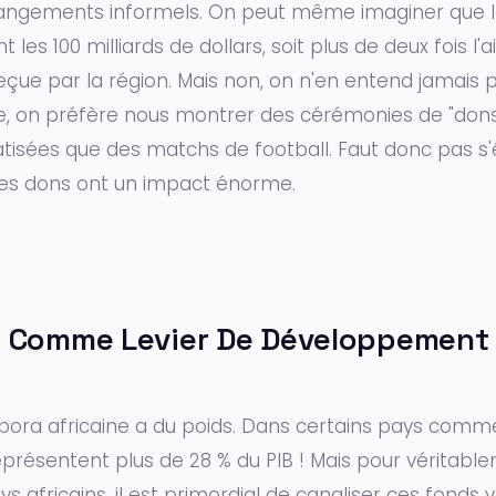
rangements informels. On peut même imaginer que 
es 100 milliards de dollars, soit plus de deux fois l'a
ue par la région. Mais non, on n'en entend jamais p
ce, on préfère nous montrer des cérémonies de "don
atisées que des matchs de football. Faut donc pas s'
ces dons ont un impact énorme.
 Comme Levier De Développement 
spora africaine a du poids. Dans certains pays comm
eprésentent plus de 28 % du PIB ! Mais pour véritab
s africains, il est primordial de canaliser ces fonds 