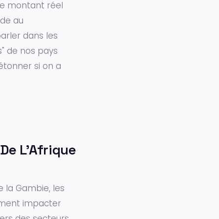
le montant réel
ide au
arler dans les
s" de nos pays
étonner si on a
De L’Afrique
e la Gambie, les
lement impacter
vers des secteurs