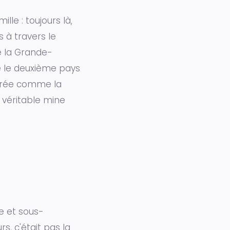
lle : toujours là,
 à travers le
e la Grande-
me le deuxième pays
idérée comme la
 véritable mine
re et sous-
s, c'était pas la