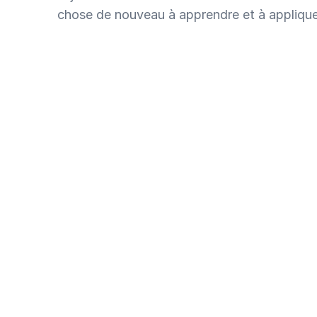
chose de nouveau à apprendre et à appliquer
Produits & Services
Epargne
Application de tontine