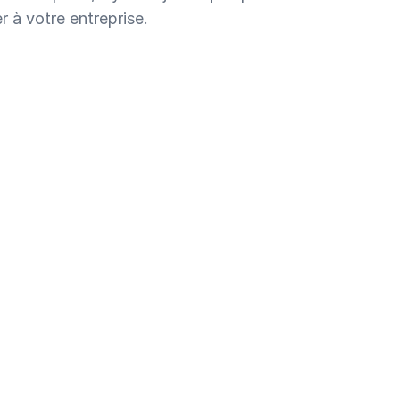
 à votre entreprise.
Engineering
Réflexion
Afrique
February 15, 2025