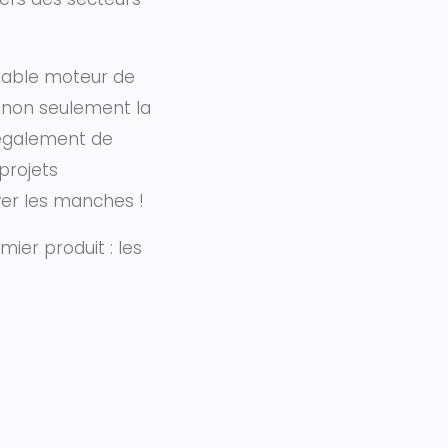
itable moteur de
a non seulement la
 également de
projets
er les manches !
ier produit : les