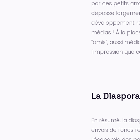
par des petits ar
dépasse largement l
développement reç
médias ! À la pla
"amis", aussi médi
l'impression que 
La Diaspora
En résumé, la dia
envois de fonds r
l'économie des pay